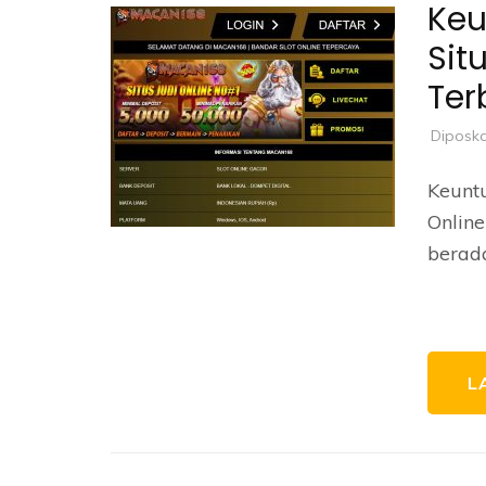
Keu
Sit
Ter
Diposka
Keuntu
Online
berada
L