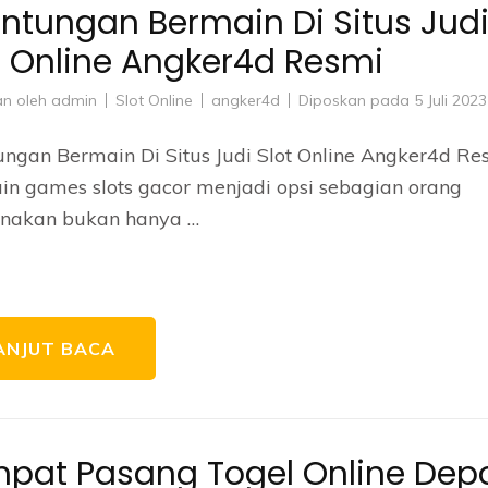
ntungan Bermain Di Situs Jud
t Online Angker4d Resmi
n oleh
admin
Slot Online
angker4d
Diposkan pada
5 Juli 2023
ngan Bermain Di Situs Judi Slot Online Angker4d Re
in games slots gacor menjadi opsi sebagian orang
enakan bukan hanya …
ANJUT BACA
pat Pasang Togel Online Depo