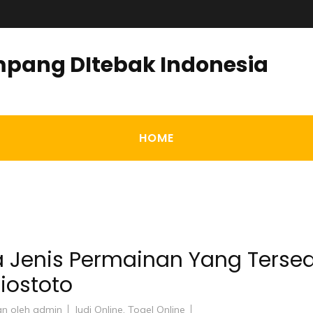
mpang DItebak Indonesia
HOME
 Jenis Permainan Yang Terse
Kiostoto
n oleh
admin
Judi Online
,
Togel Online