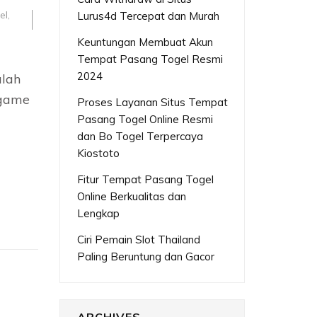
el
,
Lurus4d Tercepat dan Murah
Keuntungan Membuat Akun
Tempat Pasang Togel Resmi
2024
alah
 game
Proses Layanan Situs Tempat
Pasang Togel Online Resmi
dan Bo Togel Terpercaya
Kiostoto
Fitur Tempat Pasang Togel
Online Berkualitas dan
Lengkap
Ciri Pemain Slot Thailand
Paling Beruntung dan Gacor