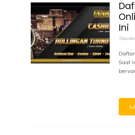
Daf
Onl
Ini
Diposka
Daftar
Saat I
bervar
L