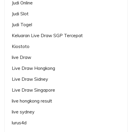
Judi Online
Judi Slot
Judi Togel
Keluaran Live Draw SGP Tercepat
Kiostoto
live Draw
Live Draw Hongkong
Live Draw Sidney
Live Draw Singapore
live hongkong result
live sydney
lurus4d