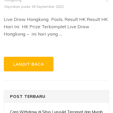
hongkong
Diposkan pada
18 September 2022
Live Draw Hongkong Pools, Result HK Result HK
Hari Ini HK Prize Terkomplet Live Draw
Hongkong – ini hari yang …
LANJUT BACA
POST TERBARU
Cara Withdraw di Situs Lurus4d Tercepat dan Murah