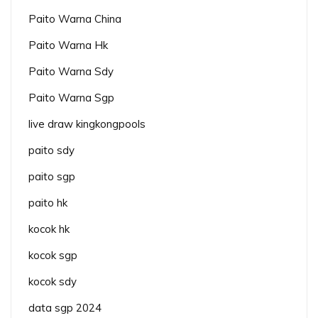
Paito Warna China
Paito Warna Hk
Paito Warna Sdy
Paito Warna Sgp
live draw kingkongpools
paito sdy
paito sgp
paito hk
kocok hk
kocok sgp
kocok sdy
data sgp 2024