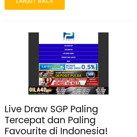
LANJUT BACA
Live Draw SGP Paling
Tercepat dan Paling
Favourite di Indonesia!