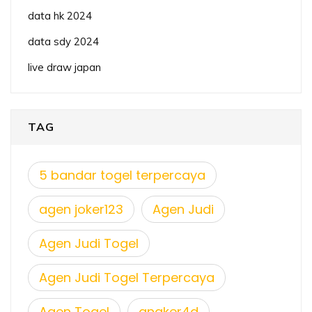
data hk 2024
data sdy 2024
live draw japan
TAG
5 bandar togel terpercaya
agen joker123
Agen Judi
Agen Judi Togel
Agen Judi Togel Terpercaya
Agen Togel
angker4d