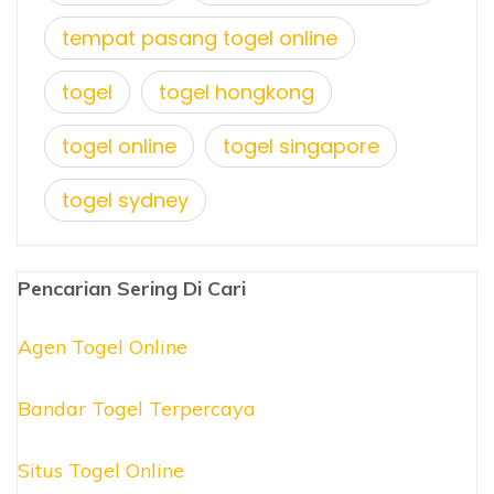
tempat pasang togel online
togel
togel hongkong
togel online
togel singapore
togel sydney
Pencarian Sering Di Cari
Agen Togel Online
Bandar Togel Terpercaya
Situs Togel Online