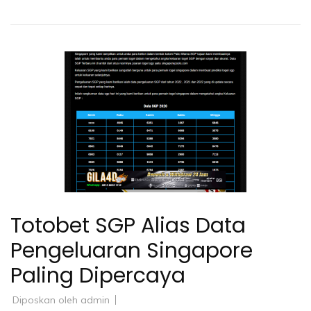
Totobet SGP Alias Data
Pengeluaran Singapore
Paling Dipercaya
Diposkan oleh
admin