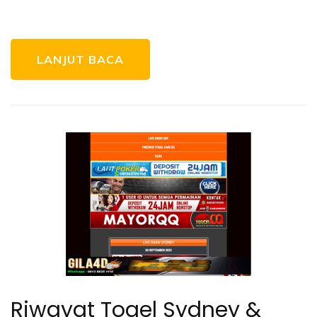
LANJUT BACA
Riwayat Togel Sydney &