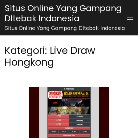
Lompat
Situs Online Yang Gampang
ke
DItebak Indonesia
konten
Situs Online Yang Gampang DItebak Indonesia
(Tekan
Enter)
Kategori:
Live Draw
Hongkong