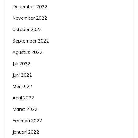
Desember 2022
November 2022
Oktober 2022
September 2022
Agustus 2022
Juli 2022
Juni 2022
Mei 2022
April 2022
Maret 2022
Februari 2022
Januari 2022