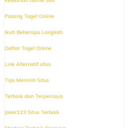
Kelebihan Game Slot
Pasang Togel Online
Ikuti Beberapa Langkah
Daftar Togel Online
Link Alternatif situs
Tips Memilih Situs
Terbaik dan Terpercaya
Joker123 Situs Terbaik