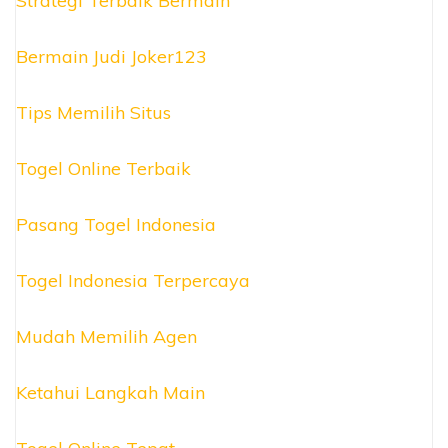
Strategi Terbaik Bermain
Bermain Judi Joker123
Tips Memilih Situs
Togel Online Terbaik
Pasang Togel Indonesia
Togel Indonesia Terpercaya
Mudah Memilih Agen
Ketahui Langkah Main