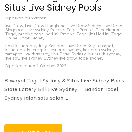
Situs Live Sidney Pools
Diposkan oleh
admin
live Draw
,
Live Draw Hongkong
,
Live Draw Sidney
,
Live Draw
Singapore
,
live sydney
,
Pasang Togel
,
Prediksi Pengeluaran
Togel
,
prediksi togel hari ini
,
Prediksi Togel Jitu Hari Ini
,
Togel
Online
,
Togel Sidney
hasil keluaran sydney
,
Keluaran Live Draw Sdy Tercepat
,
keluaran sdy tercepat
,
keluaran sydney
,
keluaran sydney
tercepat
,
live draw sdy
,
Live Draw Sydney
,
live result sydney
,
live sdy
,
live sydney
,
Sydney live draw
,
togel sydney
Diposkan pada
1 Oktober 2022
Riwayat Togel Sydney & Situs Live Sidney Pools
State Lottery Bill Live Sydney – Bandar Togel
Sydney ialah satu salah …