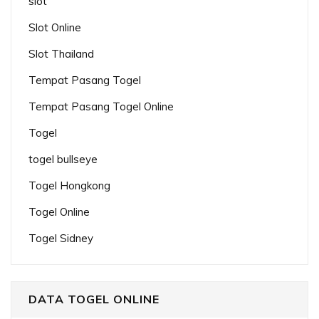
slot
Slot Online
Slot Thailand
Tempat Pasang Togel
Tempat Pasang Togel Online
Togel
togel bullseye
Togel Hongkong
Togel Online
Togel Sidney
DATA TOGEL ONLINE