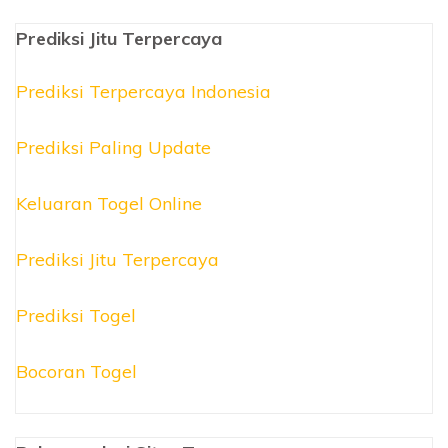
Prediksi Jitu Terpercaya
Prediksi Terpercaya Indonesia
Prediksi Paling Update
Keluaran Togel Online
Prediksi Jitu Terpercaya
Prediksi Togel
Bocoran Togel