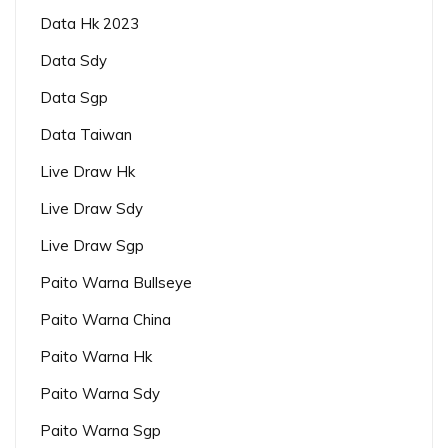
Data Hk 2023
Data Sdy
Data Sgp
Data Taiwan
Live Draw Hk
Live Draw Sdy
Live Draw Sgp
Paito Warna Bullseye
Paito Warna China
Paito Warna Hk
Paito Warna Sdy
Paito Warna Sgp