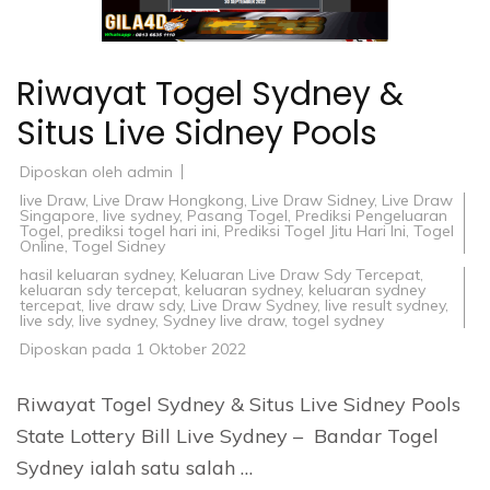
Riwayat Togel Sydney &
Situs Live Sidney Pools
Diposkan oleh
admin
live Draw
,
Live Draw Hongkong
,
Live Draw Sidney
,
Live Draw
Singapore
,
live sydney
,
Pasang Togel
,
Prediksi Pengeluaran
Togel
,
prediksi togel hari ini
,
Prediksi Togel Jitu Hari Ini
,
Togel
Online
,
Togel Sidney
hasil keluaran sydney
,
Keluaran Live Draw Sdy Tercepat
,
keluaran sdy tercepat
,
keluaran sydney
,
keluaran sydney
tercepat
,
live draw sdy
,
Live Draw Sydney
,
live result sydney
,
live sdy
,
live sydney
,
Sydney live draw
,
togel sydney
Diposkan pada
1 Oktober 2022
Riwayat Togel Sydney & Situs Live Sidney Pools
State Lottery Bill Live Sydney – Bandar Togel
Sydney ialah satu salah …