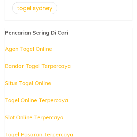
togel sydney
Pencarian Sering Di Cari
Agen Togel Online
Bandar Togel Terpercaya
Situs Togel Online
Togel Online Terpercaya
Slot Online Terpercaya
Togel Pasaran Terpercaya