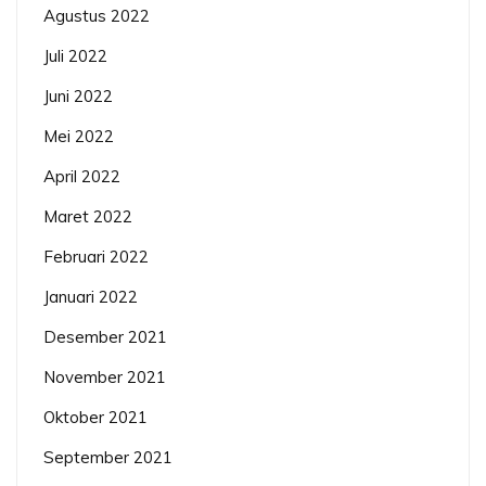
Agustus 2022
Juli 2022
Juni 2022
Mei 2022
April 2022
Maret 2022
Februari 2022
Januari 2022
Desember 2021
November 2021
Oktober 2021
September 2021