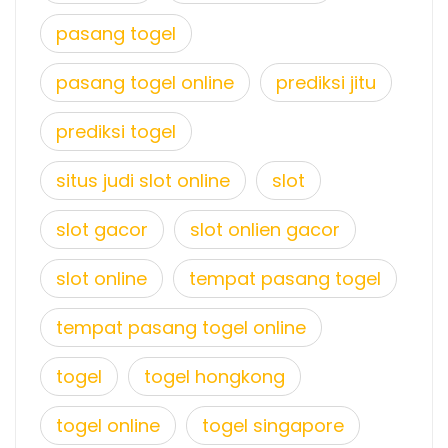
pasang togel
pasang togel online
prediksi jitu
prediksi togel
situs judi slot online
slot
slot gacor
slot onlien gacor
slot online
tempat pasang togel
tempat pasang togel online
togel
togel hongkong
togel online
togel singapore