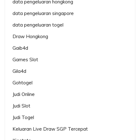
data pengeluaran hongkong
data pengeluaran singapore
data pengeluaran togel
Draw Hongkong
Gaib4d
Games Slot
Gila4d
Gohtogel
Judi Online
Judi Slot
Judi Togel
Keluaran Live Draw SGP Tercepat