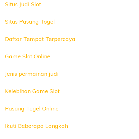
Situs Judi Slot
Situs Pasang Togel
Daftar Tempat Terpercaya
Game Slot Online
Jenis permainan judi
Kelebihan Game Slot
Pasang Togel Online
Ikuti Beberapa Langkah