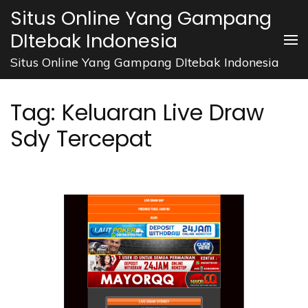
Lompat
Situs Online Yang Gampang
ke
DItebak Indonesia
konten
Situs Online Yang Gampang DItebak Indonesia
(Tekan
Enter)
Tag:
Keluaran Live Draw
Sdy Tercepat