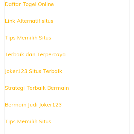
Daftar Togel Online
Link Alternatif situs
Tips Memilih Situs
Terbaik dan Terpercaya
Joker123 Situs Terbaik
Strategi Terbaik Bermain
Bermain Judi Joker123
Tips Memilih Situs