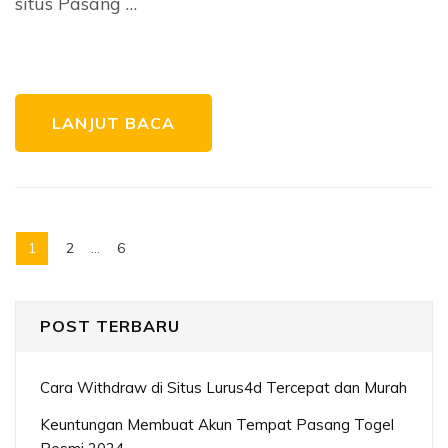
situs Pasang …
LANJUT BACA
Paginasi
Laman
Laman
Laman
1
2
…
6
pos
POST TERBARU
Cara Withdraw di Situs Lurus4d Tercepat dan Murah
Keuntungan Membuat Akun Tempat Pasang Togel