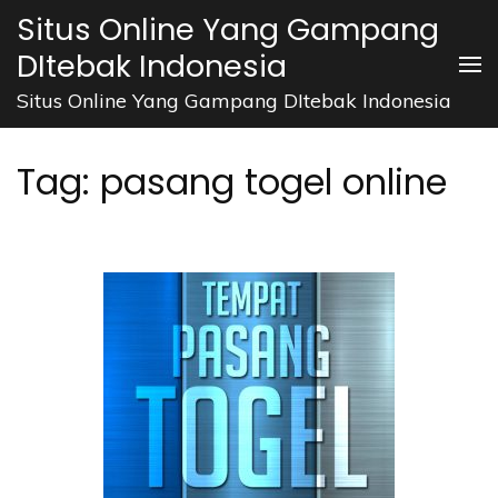
Lompat
Situs Online Yang Gampang
ke
DItebak Indonesia
konten
Situs Online Yang Gampang DItebak Indonesia
(Tekan
Enter)
Tag:
pasang togel online