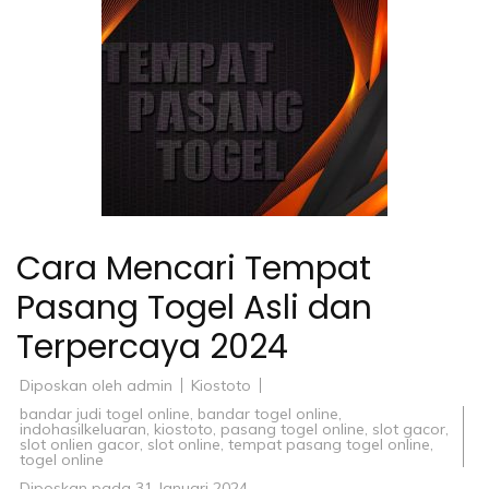
Cara Mencari Tempat
Pasang Togel Asli dan
Terpercaya 2024
Diposkan oleh
admin
Kiostoto
bandar judi togel online
,
bandar togel online
,
indohasilkeluaran
,
kiostoto
,
pasang togel online
,
slot gacor
,
slot onlien gacor
,
slot online
,
tempat pasang togel online
,
togel online
Diposkan pada
31 Januari 2024