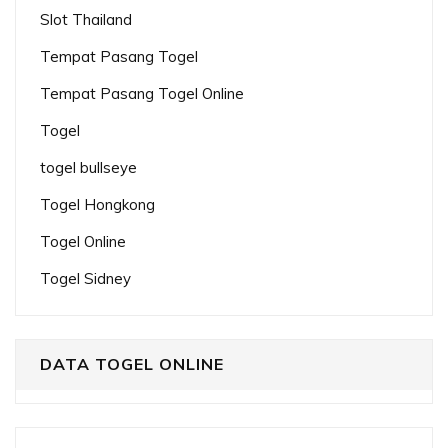
Slot Thailand
Tempat Pasang Togel
Tempat Pasang Togel Online
Togel
togel bullseye
Togel Hongkong
Togel Online
Togel Sidney
DATA TOGEL ONLINE