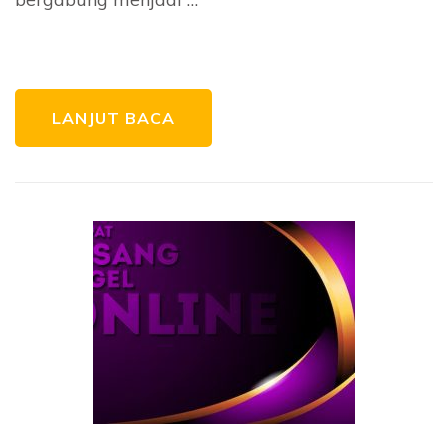
LANJUT BACA