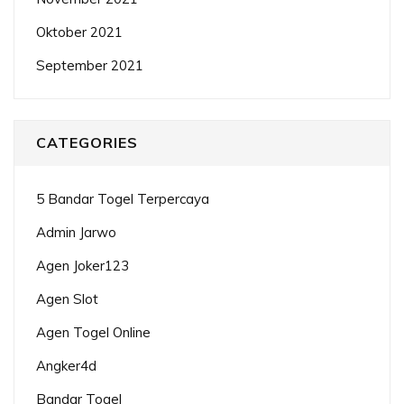
Oktober 2021
September 2021
CATEGORIES
5 Bandar Togel Terpercaya
Admin Jarwo
Agen Joker123
Agen Slot
Agen Togel Online
Angker4d
Bandar Togel