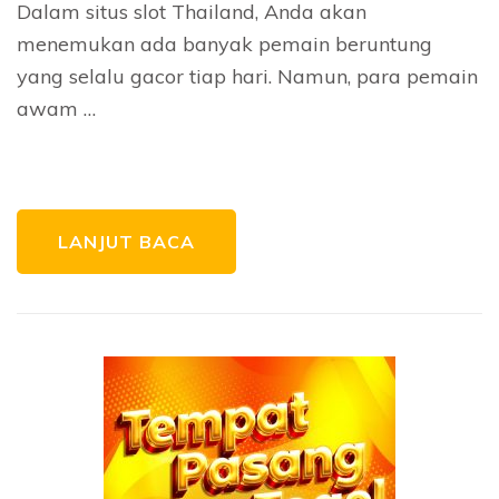
Dalam situs slot Thailand, Anda akan
menemukan ada banyak pemain beruntung
yang selalu gacor tiap hari. Namun, para pemain
awam …
LANJUT BACA