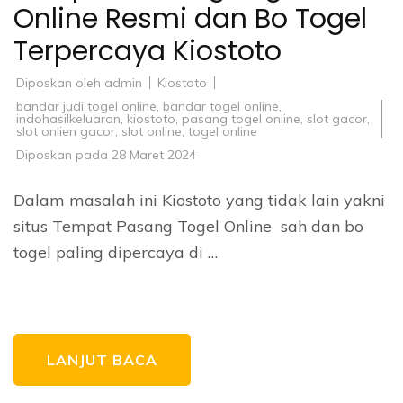
Online Resmi dan Bo Togel
Terpercaya Kiostoto
Diposkan oleh
admin
Kiostoto
bandar judi togel online
,
bandar togel online
,
indohasilkeluaran
,
kiostoto
,
pasang togel online
,
slot gacor
,
slot onlien gacor
,
slot online
,
togel online
Diposkan pada
28 Maret 2024
Dalam masalah ini Kiostoto yang tidak lain yakni
situs Tempat Pasang Togel Online sah dan bo
togel paling dipercaya di …
LANJUT BACA