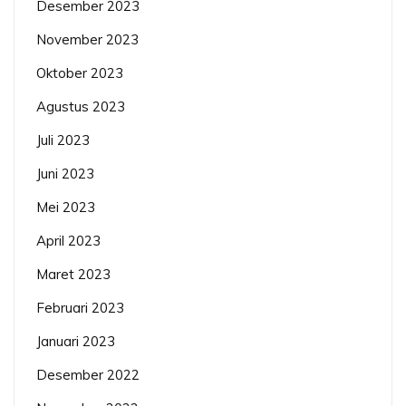
Desember 2023
November 2023
Oktober 2023
Agustus 2023
Juli 2023
Juni 2023
Mei 2023
April 2023
Maret 2023
Februari 2023
Januari 2023
Desember 2022