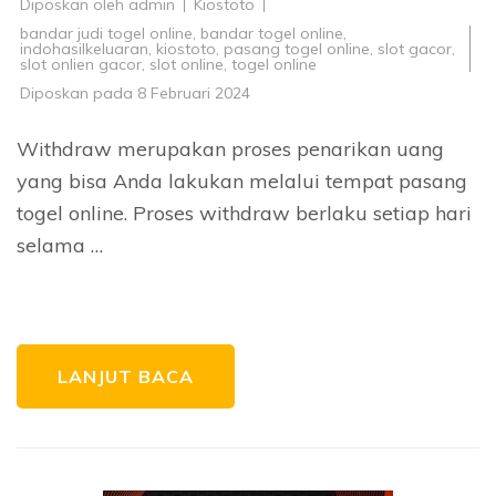
Diposkan oleh
admin
Kiostoto
bandar judi togel online
,
bandar togel online
,
indohasilkeluaran
,
kiostoto
,
pasang togel online
,
slot gacor
,
slot onlien gacor
,
slot online
,
togel online
Diposkan pada
8 Februari 2024
Withdraw merupakan proses penarikan uang
yang bisa Anda lakukan melalui tempat pasang
togel online. Proses withdraw berlaku setiap hari
selama …
LANJUT BACA