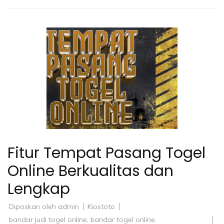
Fitur Tempat Pasang Togel
Online Berkualitas dan
Lengkap
Diposkan oleh
admin
Kiostoto
bandar judi togel online
,
bandar togel online
,