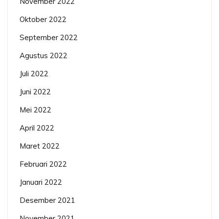
November 2022
Oktober 2022
September 2022
Agustus 2022
Juli 2022
Juni 2022
Mei 2022
April 2022
Maret 2022
Februari 2022
Januari 2022
Desember 2021
November 2021