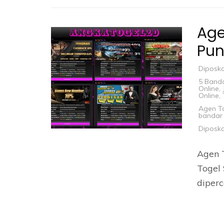
Age
Pun
Diposka
5 Banda
Online
,
Online
,
Agen T
bandar 
Diposk
Agen 
Togel 
diperc