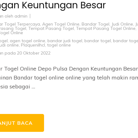
gan Keuntungan Besar
n oleh
admin
r Togel Terpercaya
,
Agen Togel Online
,
Bandar Togel
,
Judi Online
,
J
Pasang Togel
,
Tempat Pasang Togel
,
Tempat Pasang Togel Online
,
ogel Online
ogel
,
agen togel online
,
bandar judi togel
,
bandar togel
,
bandar toge
judi online
,
Plaquenilhcl
,
togel online
an pada
20 Oktober 2022
r Togel Online Depo Pulsa Dengan Keuntungan Besar
nan Bandar togel online online yang telah makin ram
sia sebagai …
ANJUT BACA