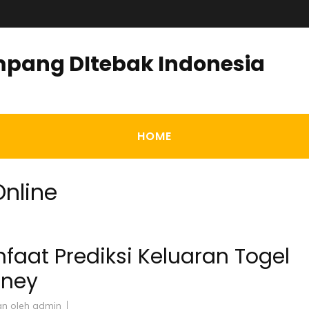
mpang DItebak Indonesia
HOME
Online
faat Prediksi Keluaran Togel
dney
n oleh
admin