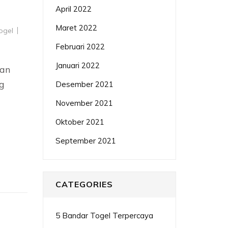
April 2022
Maret 2022
ogel
Februari 2022
Januari 2022
Dan
ng
Desember 2021
November 2021
Oktober 2021
September 2021
CATEGORIES
5 Bandar Togel Terpercaya