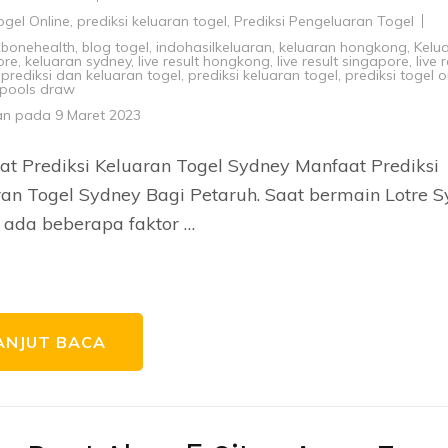
gel Online
,
prediksi keluaran togel
,
Prediksi Pengeluaran Togel
2bonehealth
,
blog togel
,
indohasilkeluaran
,
keluaran hongkong
,
Kelu
ore
,
keluaran sydney
,
live result hongkong
,
live result singapore
,
live 
,
prediksi dan keluaran togel
,
prediksi keluaran togel
,
prediksi togel o
 pools draw
an pada
9 Maret 2023
t Prediksi Keluaran Togel Sydney Manfaat Prediksi
an Togel Sydney Bagi Petaruh. Saat bermain Lotre 
, ada beberapa faktor …
ANJUT BACA