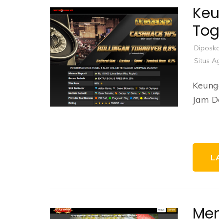
Keu
Tog
Diposka
Situs A
Keung
Jam Da
L
Mem