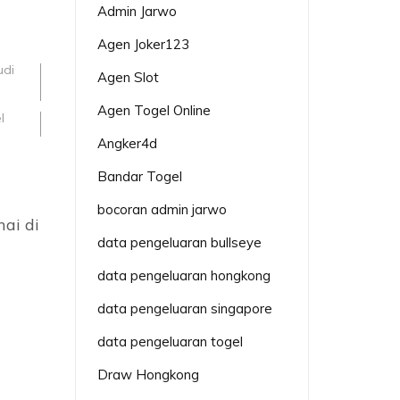
Admin Jarwo
Agen Joker123
udi
Agen Slot
Agen Togel Online
l
Angker4d
Bandar Togel
bocoran admin jarwo
ai di
data pengeluaran bullseye
data pengeluaran hongkong
data pengeluaran singapore
data pengeluaran togel
Draw Hongkong