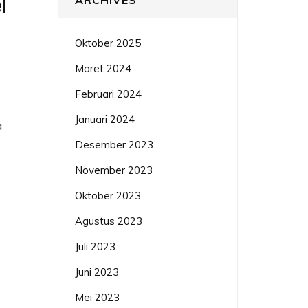
l
ARCHIVES
Oktober 2025
Maret 2024
Februari 2024
Januari 2024
a
Desember 2023
November 2023
Oktober 2023
Agustus 2023
Juli 2023
Juni 2023
Mei 2023