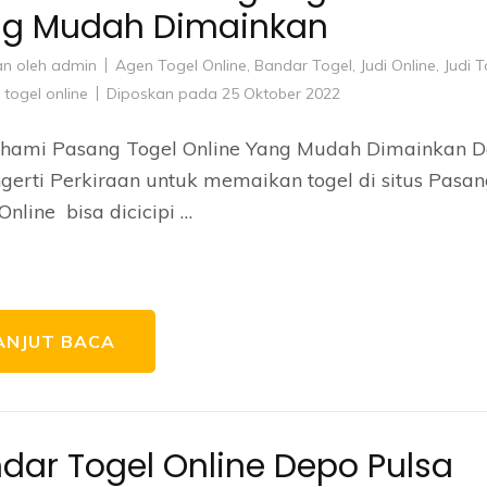
g Mudah Dimainkan
n oleh
admin
Agen Togel Online
,
Bandar Togel
,
Judi Online
,
Judi T
togel online
Diposkan pada
25 Oktober 2022
ami Pasang Togel Online Yang Mudah Dimainkan 
erti Perkiraan untuk memaikan togel di situs Pasa
Online bisa dicicipi …
ANJUT BACA
dar Togel Online Depo Pulsa