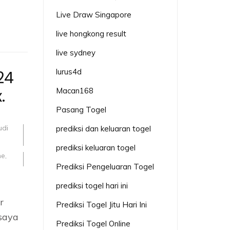
Live Draw Singapore
live hongkong result
live sydney
lurus4d
24
Macan168
.
Pasang Togel
udi
prediksi dan keluaran togel
prediksi keluaran togel
ne
,
Prediksi Pengeluaran Togel
prediksi togel hari ini
r
Prediksi Togel Jitu Hari Ini
saya
Prediksi Togel Online