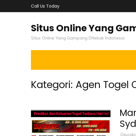
Lompat
Call Us Today
ke
konten
Situs Online Yang Ga
(Tekan
Situs Online Yang Gampang DItebak Indonesia
Enter)
Kategori:
Agen Togel 
Man
Sy
Diposka