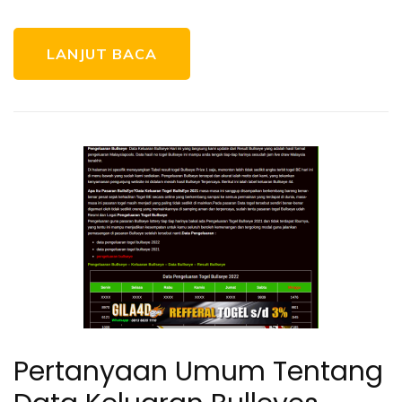
LANJUT BACA
Pertanyaan Umum Tentang