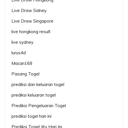
Live Draw Sidney
Live Draw Singapore
live hongkong result
live sydney
lurus4d
Macan168
Pasang Togel
prediksi dan keluaran togel
prediksi keluaran togel
Prediksi Pengeluaran Togel
prediksi togel hari ini
Prediksi Togel Jitu Hari Ini