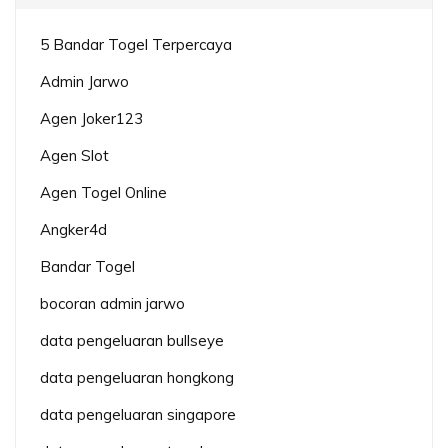
5 Bandar Togel Terpercaya
Admin Jarwo
Agen Joker123
Agen Slot
Agen Togel Online
Angker4d
Bandar Togel
bocoran admin jarwo
data pengeluaran bullseye
data pengeluaran hongkong
data pengeluaran singapore