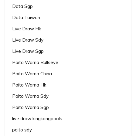
Data Sgp
Data Taiwan
Live Draw Hk
Live Draw Sdy
Live Draw Sgp
Paito Warna Bullseye
Paito Warna China
Paito Warna Hk
Paito Warna Sdy
Paito Warna Sgp
live draw kingkongpools
paito sdy