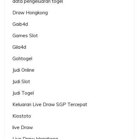
data pengeluaran togel
Draw Hongkong
Gaib4d
Games Slot
Gila4d
Gohtogel
Judi Online
Judi Slot
Judi Togel
Keluaran Live Draw SGP Tercepat
Kiostoto
live Draw
Live Draw Hongkong