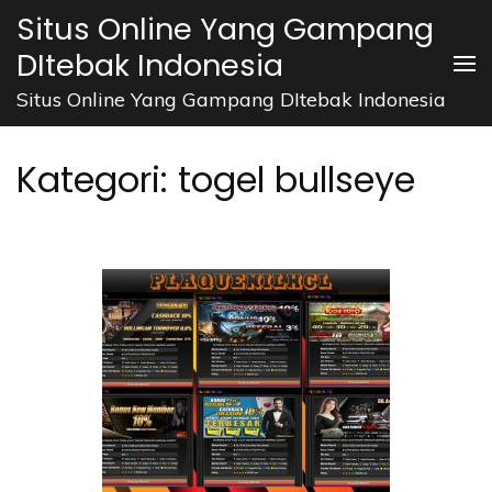
Lompat
Situs Online Yang Gampang
ke
DItebak Indonesia
konten
Situs Online Yang Gampang DItebak Indonesia
(Tekan
Enter)
Kategori:
togel bullseye