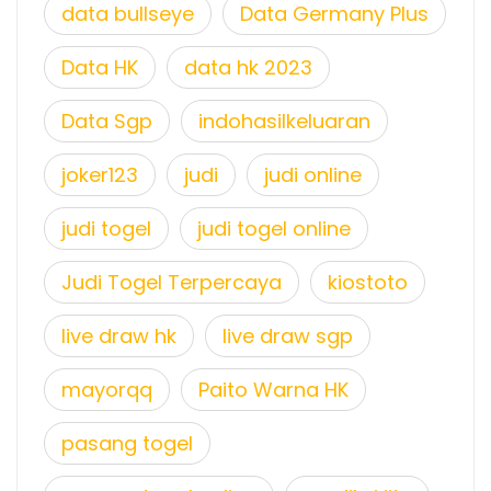
data bullseye
Data Germany Plus
Data HK
data hk 2023
Data Sgp
indohasilkeluaran
joker123
judi
judi online
judi togel
judi togel online
Judi Togel Terpercaya
kiostoto
live draw hk
live draw sgp
mayorqq
Paito Warna HK
pasang togel