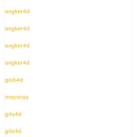
angker4d
angker4d
angker4d
angker4d
gaib4d
mayorqq
gila4d
gila4d