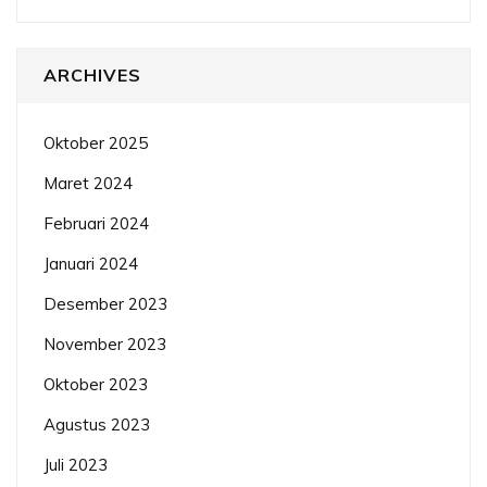
ARCHIVES
Oktober 2025
Maret 2024
Februari 2024
Januari 2024
Desember 2023
November 2023
Oktober 2023
Agustus 2023
Juli 2023