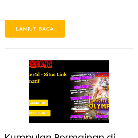
LANJUT BACA
Kumpulan Permainan di