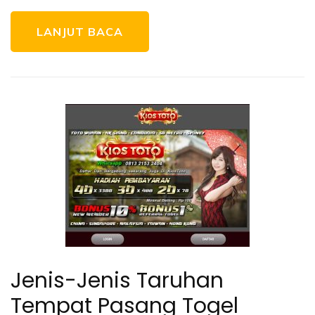
LANJUT BACA
Jenis-Jenis Taruhan
Tempat Pasang Togel