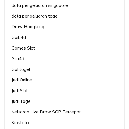
data pengeluaran singapore
data pengeluaran togel
Draw Hongkong
Gaib4d
Games Slot
Gila4d
Gohtogel
Judi Online
Judi Slot
Judi Togel
Keluaran Live Draw SGP Tercepat
Kiostoto