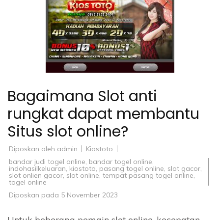
Bagaimana Slot anti
rungkat dapat membantu
Situs slot online?
Diposkan oleh
admin
Kiostoto
bandar judi togel online
,
bandar togel online
,
indohasilkeluaran
,
kiostoto
,
pasang togel online
,
slot gacor
,
slot onlien gacor
,
slot online
,
tempat pasang togel online
,
togel online
Diposkan pada
5 November 2023
Untuk beberapa pemain slot online, kecepatan