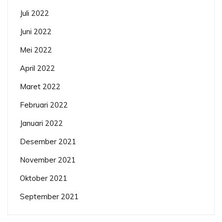
Juli 2022
Juni 2022
Mei 2022
April 2022
Maret 2022
Februari 2022
Januari 2022
Desember 2021
November 2021
Oktober 2021
September 2021