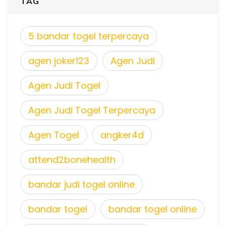
TAG
5 bandar togel terpercaya
agen joker123
Agen Judi
Agen Judi Togel
Agen Judi Togel Terpercaya
Agen Togel
angker4d
attend2bonehealth
bandar judi togel online
bandar togel
bandar togel online