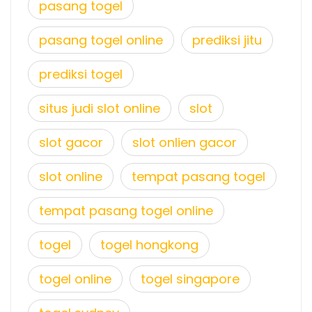
pasang togel
pasang togel online
prediksi jitu
prediksi togel
situs judi slot online
slot
slot gacor
slot onlien gacor
slot online
tempat pasang togel
tempat pasang togel online
togel
togel hongkong
togel online
togel singapore