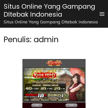
Lompat
Situs Online Yang Gampang
ke
DItebak Indonesia
konten
Situs Online Yang Gampang DItebak Indonesia
(Tekan
Enter)
Penulis:
admin