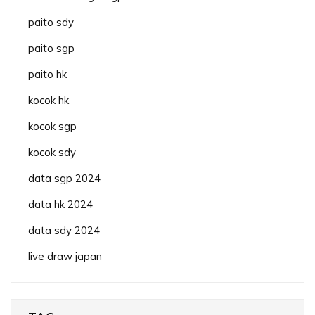
paito sdy
paito sgp
paito hk
kocok hk
kocok sgp
kocok sdy
data sgp 2024
data hk 2024
data sdy 2024
live draw japan