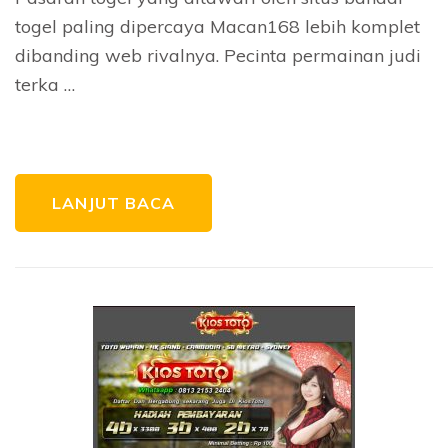
togel paling dipercaya Macan168 lebih komplet
dibanding web rivalnya. Pecinta permainan judi
terka …
LANJUT BACA