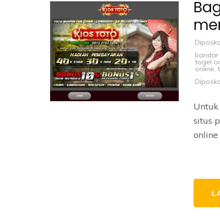
Bag
mem
Diposka
bandar 
togel o
online
,
Diposk
Untuk 
situs 
online
L