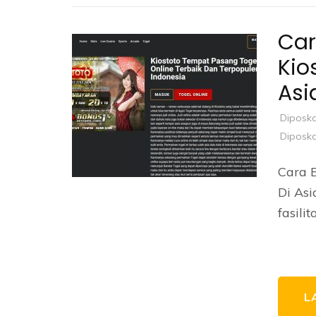
Car
Kio
Asi
Diposka
Diposk
Cara 
Di Asi
fasilit
L