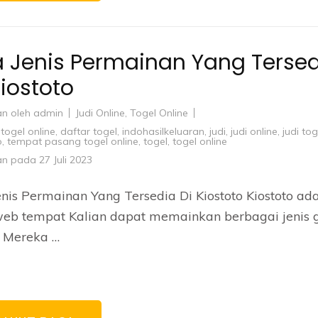
 Jenis Permainan Yang Terse
Kiostoto
n oleh
admin
Judi Online
,
Togel Online
togel online
,
daftar togel
,
indohasilkeluaran
,
judi
,
judi online
,
judi tog
o
,
tempat pasang togel online
,
togel
,
togel online
an pada
27 Juli 2023
nis Permainan Yang Tersedia Di Kiostoto Kiostoto ad
 web tempat Kalian dapat memainkan berbagai jenis
. Mereka …