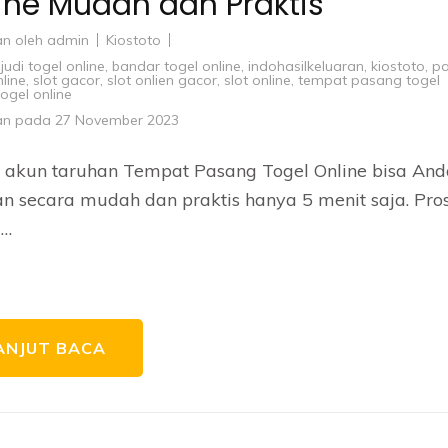
ine Mudah dan Praktis
n oleh
admin
Kiostoto
judi togel online
,
bandar togel online
,
indohasilkeluaran
,
kiostoto
,
p
nline
,
slot gacor
,
slot onlien gacor
,
slot online
,
tempat pasang togel
togel online
an pada
27 November 2023
r akun taruhan Tempat Pasang Togel Online bisa And
n secara mudah dan praktis hanya 5 menit saja. Pro
 …
ANJUT BACA