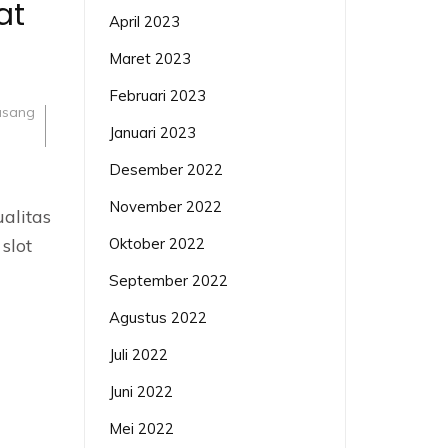
at
April 2023
Maret 2023
Februari 2023
asang
Januari 2023
Desember 2022
November 2022
alitas
Oktober 2022
slot
September 2022
Agustus 2022
Juli 2022
Juni 2022
Mei 2022