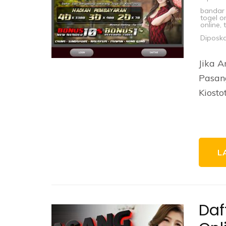
bandar 
togel o
online
,
Diposk
Jika A
Pasang
Kiosto
L
Daf