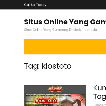
Lompat
Call Us Today
ke
konten
Situs Online Yang Ga
(Tekan
Situs Online Yang Gampang DItebak Indonesia
Enter)
Tag:
kiostoto
Kum
Tog
Diposka