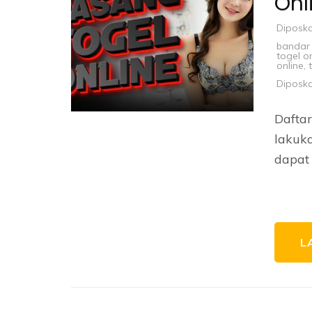
Onl
Diposka
bandar 
togel o
online
,
Diposk
Dafta
lakuka
dapat
L