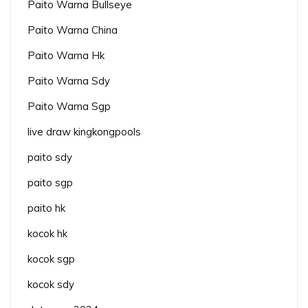
Paito Warna Bullseye
Paito Warna China
Paito Warna Hk
Paito Warna Sdy
Paito Warna Sgp
live draw kingkongpools
paito sdy
paito sgp
paito hk
kocok hk
kocok sgp
kocok sdy