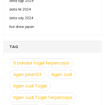
data sgp 2024
data hk 2024
data sdy 2024
live draw japan
TAG
5 bandar togel terpercaya
agen joker123
Agen Judi
Agen Judi Togel
Agen Judi Togel Terpercaya