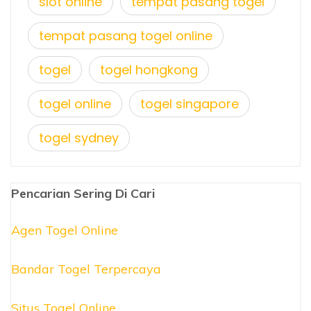
slot online
tempat pasang togel
tempat pasang togel online
togel
togel hongkong
togel online
togel singapore
togel sydney
Pencarian Sering Di Cari
Agen Togel Online
Bandar Togel Terpercaya
Situs Togel Online