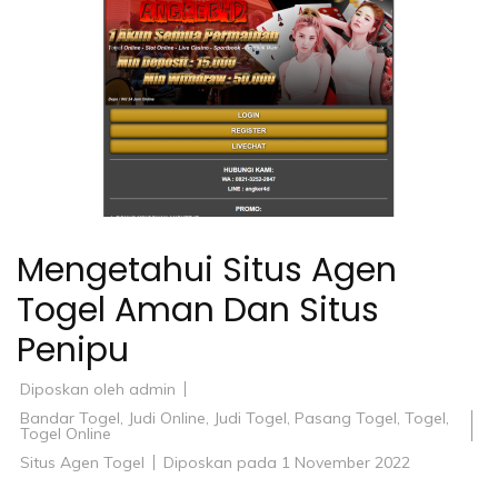
Mengetahui Situs Agen
Togel Aman Dan Situs
Penipu
Diposkan oleh
admin
Bandar Togel
,
Judi Online
,
Judi Togel
,
Pasang Togel
,
Togel
,
Togel Online
Situs Agen Togel
Diposkan pada
1 November 2022