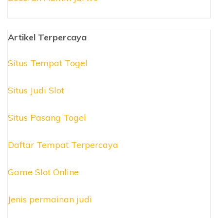
Artikel Terpercaya
Situs Tempat Togel
Situs Judi Slot
Situs Pasang Togel
Daftar Tempat Terpercaya
Game Slot Online
Jenis permainan judi