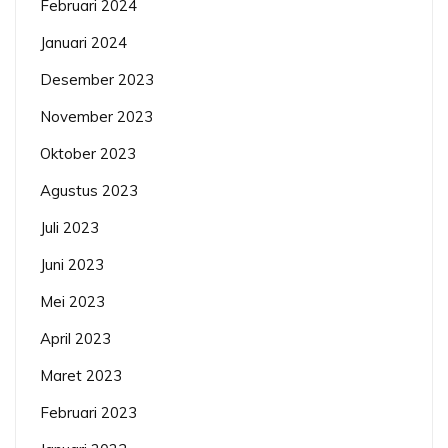
Februari 2024
Januari 2024
Desember 2023
November 2023
Oktober 2023
Agustus 2023
Juli 2023
Juni 2023
Mei 2023
April 2023
Maret 2023
Februari 2023