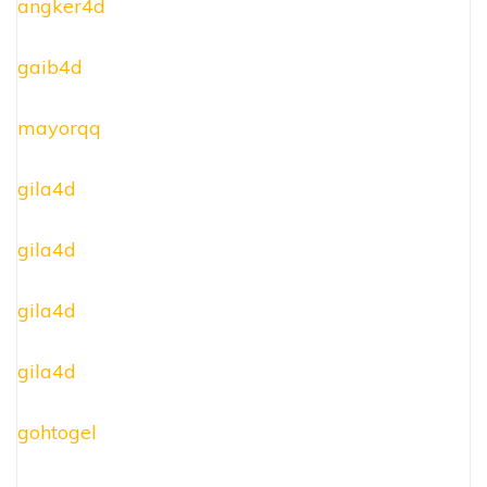
angker4d
gaib4d
mayorqq
gila4d
gila4d
gila4d
gila4d
gohtogel