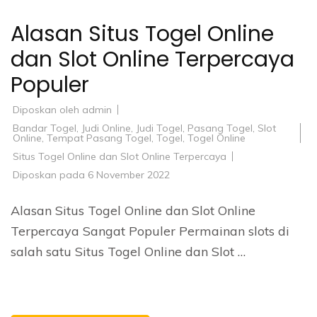
Alasan Situs Togel Online
dan Slot Online Terpercaya
Populer
Diposkan oleh
admin
Bandar Togel
,
Judi Online
,
Judi Togel
,
Pasang Togel
,
Slot
Online
,
Tempat Pasang Togel
,
Togel
,
Togel Online
Situs Togel Online dan Slot Online Terpercaya
Diposkan pada
6 November 2022
Alasan Situs Togel Online dan Slot Online
Terpercaya Sangat Populer Permainan slots di
salah satu Situs Togel Online dan Slot …