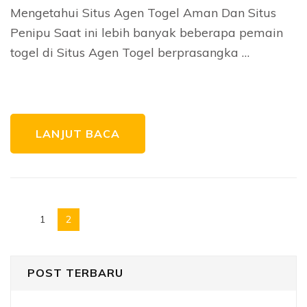
Mengetahui Situs Agen Togel Aman Dan Situs
Penipu Saat ini lebih banyak beberapa pemain
togel di Situs Agen Togel berprasangka …
LANJUT BACA
Paginasi
Laman
Laman
1
2
pos
POST TERBARU