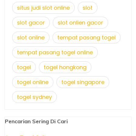
situs judi slot online
slot
slot gacor
slot onlien gacor
slot online
tempat pasang togel
tempat pasang togel online
togel
togel hongkong
togel online
togel singapore
togel sydney
Pencarian Sering Di Cari