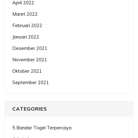
April 2022
Maret 2022
Februari 2022
Januari 2022
Desember 2021
November 2021
Oktober 2021
September 2021
CATEGORIES
5 Bandar Togel Terpercaya