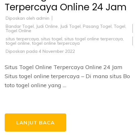
Terpercaya Online 24 Jam
Diposkan oleh
admin
Bandar Togel
,
Judi Online
,
Judi Togel
,
Pasang Togel
,
Togel
,
Togel Online
situs terpercaya
,
situs togel
,
situs togel online terpercaya
,
togel online
,
togel online terpercaya
Diposkan pada
4 November 2022
Situs Togel Online Terpercaya Online 24 Jam
Situs togel online terpercaya – Di mana situs Bo
toto togel online yang …
LANJUT BACA