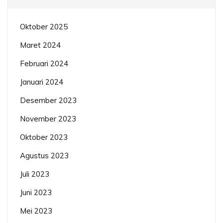
Oktober 2025
Maret 2024
Februari 2024
Januari 2024
Desember 2023
November 2023
Oktober 2023
Agustus 2023
Juli 2023
Juni 2023
Mei 2023