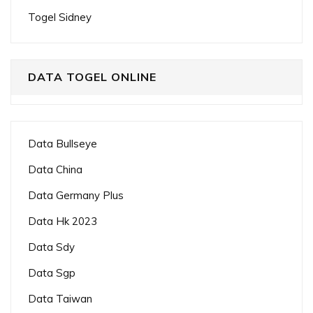
Togel Sidney
DATA TOGEL ONLINE
Data Bullseye
Data China
Data Germany Plus
Data Hk 2023
Data Sdy
Data Sgp
Data Taiwan