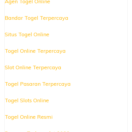
Agen Togel Online
Bandar Togel Terpercaya
Situs Togel Online
Togel Online Terpercaya
Slot Online Terpercaya
Togel Pasaran Terpercaya
Togel Slots Online
Togel Online Resmi