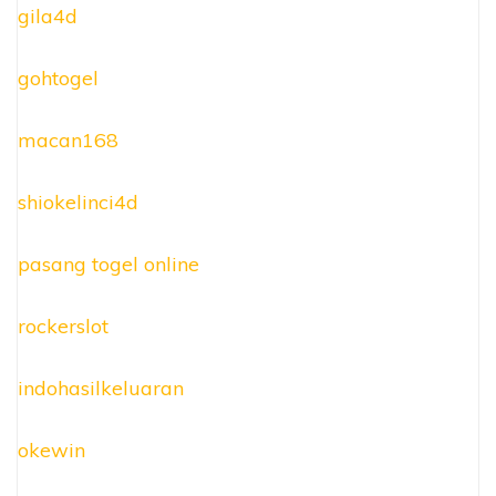
gila4d
gohtogel
macan168
shiokelinci4d
pasang togel online
rockerslot
indohasilkeluaran
okewin