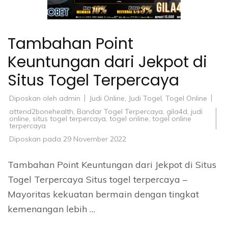
Tambahan Point
Keuntungan dari Jekpot di
Situs Togel Terpercaya
Diposkan oleh
admin
Judi Online
,
Judi Togel
,
Togel Online
attend2bonehealth
,
Bandar Togel Terpercaya
,
gila4d
,
judi
online
,
situs togel terpercaya
,
togel online
,
togel online
terpercaya
Diposkan pada
29 November 2022
Tambahan Point Keuntungan dari Jekpot di Situs
Togel Terpercaya Situs togel terpercaya –
Mayoritas kekuatan bermain dengan tingkat
kemenangan lebih …