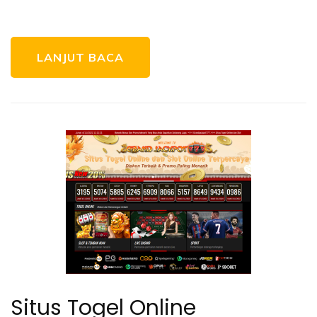
LANJUT BACA
Situs Togel Online