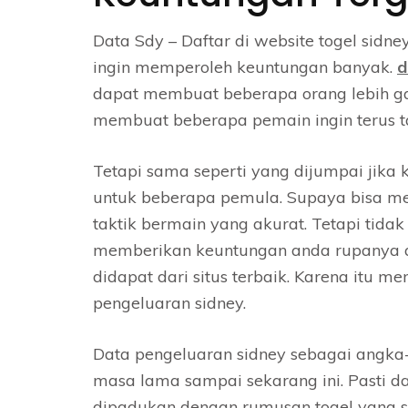
Data Sdy – Daftar di website togel sid
ingin memperoleh keuntungan banyak.
d
dapat membuat beberapa orang lebih g
membuat beberapa pemain ingin terus 
Tetapi sama seperti yang dijumpai jika 
untuk beberapa pemula. Supaya bisa m
taktik bermain yang akurat. Tetapi tid
memberikan keuntungan anda rupanya 
didapat dari situs terbaik. Karena itu 
pengeluaran sidney.
Data pengeluaran sidney sebagai angka-
masa lama sampai sekarang ini. Pasti dat
dipadukan dengan rumusan togel yang s