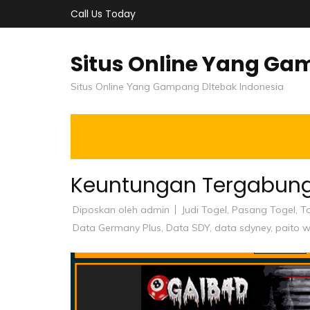
Lompat
Call Us Today
ke
konten
Situs Online Yang Ga
(Tekan
Situs Online Yang Gampang DItebak Indonesia
Enter)
Keuntungan Tergabung
Diposkan oleh
admin
Judi Togel
,
Pasang Togel
,
To
Data Germany Plus
,
Data SDY
,
data sdyney
,
paito 