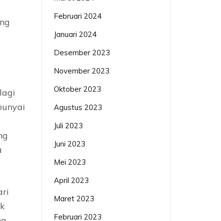
Februari 2024
ang
Januari 2024
p
Desember 2023
November 2023
Oktober 2023
lagi
punyai
Agustus 2023
Juli 2023
ng
Juni 2023
a
Mei 2023
April 2023
ri
Maret 2023
uk
Februari 2023
ng