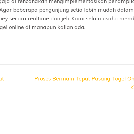
gaja di rencanakan mengimplementasikan penampil
. Agar beberapa pengunjung setia lebih mudah dalam
ey secara realtime dan jeli. Kami selalu usaha mem
gel online di manapun kalian ada.
at
Proses Bermain Tepat Pasang Togel Onl
K