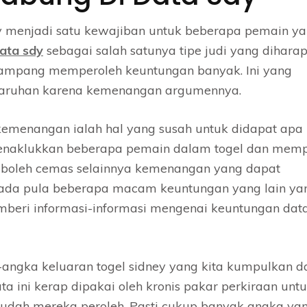
ney menjadi satu kewajiban untuk beberapa pemain y
ata sdy
sebagai salah satunya tipe judi yang dihara
ampang memperoleh keuntungan banyak. Ini yang
taruhan karena kemenangan argumennya.
kemenangan ialah hal yang susah untuk didapat apa 
enaklukkan beberapa pemain dalam togel dan mem
ak boleh cemas selainnya kemenangan yang dapat
ada pula beberapa macam keuntungan yang lain ya
memberi informasi-informasi mengenai keuntungan dat
angka keluaran togel sidney yang kita kumpulkan da
a ini kerap dipakai oleh kronis pakar perkiraan unt
udah mereka peroleh. Pasti cukup banyak angka ya