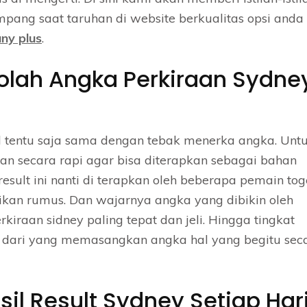
ang saat taruhan di website berkualitas opsi anda
ny plus
.
lah Angka Perkiraan Sydne
 tentu saja sama dengan tebak menerka angka. Unt
kan secara rapi agar bisa diterapkan sebagai bahan
esult ini nanti di terapkan oleh beberapa pemain tog
ikan rumus. Dan wajarnya angka yang dibikin oleh
kiraan sidney paling tepat dan jeli. Hingga tingkat
ar dari yang memasangkan angka hal yang begitu sec
il Result Sydney Setiap Har