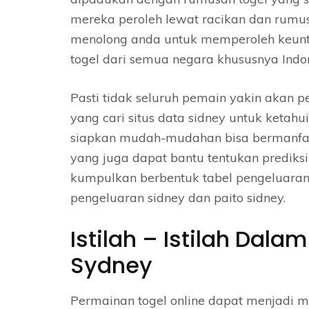
mereka peroleh lewat racikan dan rumus t
menolong anda untuk memperoleh keuntun
togel dari semua negara khususnya Indon
Pasti tidak seluruh pemain yakin akan p
yang cari situs data sidney untuk ketahu
siapkan mudah-mudahan bisa bermanfaat
yang juga dapat bantu tentukan prediks
kumpulkan berbentuk tabel pengeluaran t
pengeluaran sidney dan paito sidney.
Istilah – Istilah Dal
Sydney
Permainan togel online dapat menjadi med