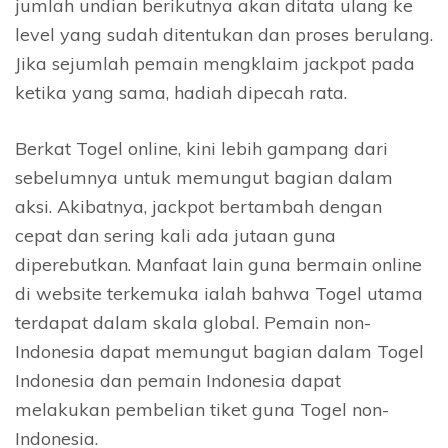
jumlah undian berikutnya akan ditata ulang ke
level yang sudah ditentukan dan proses berulang.
Jika sejumlah pemain mengklaim jackpot pada
ketika yang sama, hadiah dipecah rata.
Berkat Togel online, kini lebih gampang dari
sebelumnya untuk memungut bagian dalam
aksi. Akibatnya, jackpot bertambah dengan
cepat dan sering kali ada jutaan guna
diperebutkan. Manfaat lain guna bermain online
di website terkemuka ialah bahwa Togel utama
terdapat dalam skala global. Pemain non-
Indonesia dapat memungut bagian dalam Togel
Indonesia dan pemain Indonesia dapat
melakukan pembelian tiket guna Togel non-
Indonesia.