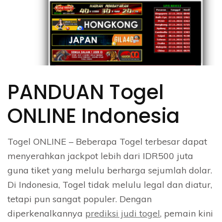
PANDUAN Togel
ONLINE Indonesia
Togel ONLINE – Beberapa Togel terbesar dapat
menyerahkan jackpot lebih dari IDR500 juta
guna tiket yang melulu berharga sejumlah dolar.
Di Indonesia, Togel tidak melulu legal dan diatur,
tetapi pun sangat populer. Dengan
diperkenalkannya
prediksi judi togel
, pemain kini