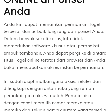
Anda
Anda kini dapat memainkan permainan Togel
terbesar dan terbaik langsung dari ponsel Anda.
Dalam banyak sekali kasus, kita tidak
memerlukan software khusus atau perangkat
empuk tambahan. Anda dapat pergi ke di antara
situs Togel online teratas dari browser dan Anda
bakal mendapatkan akses instan ke permainan.
Ini sudah dioptimalkan guna akses seluler dan
dilengkapi dengan antarmuka yang ramah
pemakai guna akses mudah. Pemain bisa
dengan cepat memilih nomor mereka atau
memilih dari sekian banyak sistem yang tersedia.