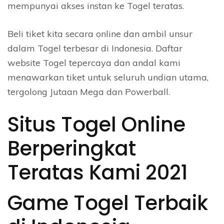
mempunyai akses instan ke Togel teratas.
Beli tiket kita secara online dan ambil unsur
dalam Togel terbesar di Indonesia. Daftar
website Togel tepercaya dan andal kami
menawarkan tiket untuk seluruh undian utama,
tergolong Jutaan Mega dan Powerball.
Situs Togel Online
Berperingkat
Teratas Kami 2021
Game Togel Terbaik