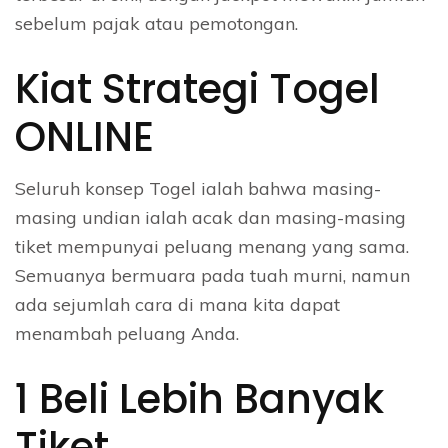
sebelum pajak atau pemotongan.
Kiat Strategi Togel
ONLINE
Seluruh konsep Togel ialah bahwa masing-
masing undian ialah acak dan masing-masing
tiket mempunyai peluang menang yang sama.
Semuanya bermuara pada tuah murni, namun
ada sejumlah cara di mana kita dapat
menambah peluang Anda.
1 Beli Lebih Banyak
Tiket