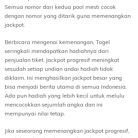
Semua nomor dari kedua pool mesti cocok
dengan nomor yang ditarik guna memenangkan
jackpot.
Berbicara mengenai kemenangan, Togel
seringkali mendapatkan hadiahnya dari
penjualan tiket. Jackpot progresif meningkat
sesudah setiap undian andai hadiah tidak
diklaim. Ini menghasilkan jackpot besar yang
bisa menjadi berita utama di semua Indonesia.
Ada pun hadiah yang lebih kecil untuk melulu
mencocokkan sejumlah angka dan ini
mempunyai nilai tetap.
Jika seseorang memenangkan jackpot progresif,