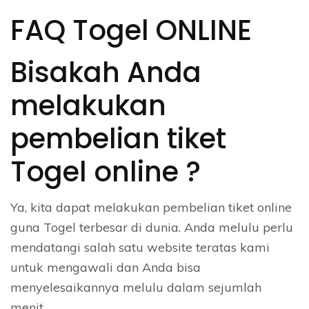
FAQ Togel ONLINE
Bisakah Anda
melakukan
pembelian tiket
Togel online ?
Ya, kita dapat melakukan pembelian tiket online
guna Togel terbesar di dunia. Anda melulu perlu
mendatangi salah satu website teratas kami
untuk mengawali dan Anda bisa
menyelesaikannya melulu dalam sejumlah
menit.