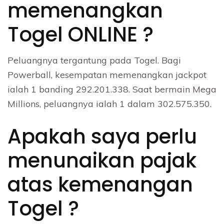
memenangkan
Togel ONLINE ?
Peluangnya tergantung pada Togel. Bagi
Powerball, kesempatan memenangkan jackpot
ialah 1 banding 292.201.338. Saat bermain Mega
Millions, peluangnya ialah 1 dalam 302.575.350.
Apakah saya perlu
menunaikan pajak
atas kemenangan
Togel ?