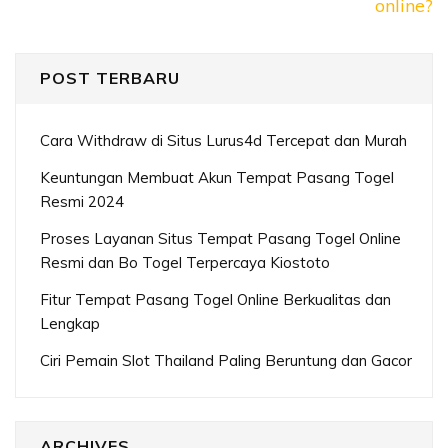
online?
POST TERBARU
Cara Withdraw di Situs Lurus4d Tercepat dan Murah
Keuntungan Membuat Akun Tempat Pasang Togel
Resmi 2024
Proses Layanan Situs Tempat Pasang Togel Online
Resmi dan Bo Togel Terpercaya Kiostoto
Fitur Tempat Pasang Togel Online Berkualitas dan
Lengkap
Ciri Pemain Slot Thailand Paling Beruntung dan Gacor
ARCHIVES