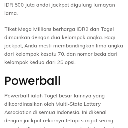
IDR 500 juta andai jackpot digulung lumayan
lama.
Tiket Mega Millions berharga IDR2 dan Togel
dimainkan dengan dua kelompok angka. Bagi
jackpot, Anda mesti membandingkan lima angka
dari kelompok kesatu 70, dan nomor beda dari
kelompok kedua dari 25 opsi.
Powerball
Powerball ialah Togel besar lainnya yang
dikoordinasikan oleh Multi-State Lottery
Association di semua Indonesia. Ini dikenal
dengan jackpot rekornya tetapi sangat sering