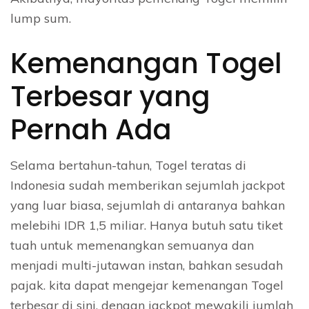
lump sum.
Kemenangan Togel
Terbesar yang
Pernah Ada
Selama bertahun-tahun, Togel teratas di
Indonesia sudah memberikan sejumlah jackpot
yang luar biasa, sejumlah di antaranya bahkan
melebihi IDR 1,5 miliar. Hanya butuh satu tiket
tuah untuk memenangkan semuanya dan
menjadi multi-jutawan instan, bahkan sesudah
pajak. kita dapat mengejar kemenangan Togel
terbesar di sini, dengan jackpot mewakili jumlah