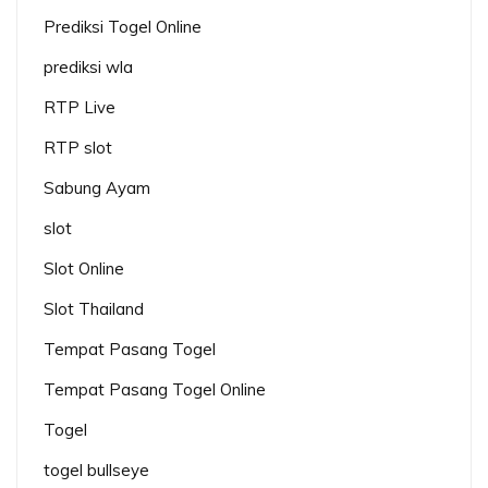
Prediksi Togel Online
prediksi wla
RTP Live
RTP slot
Sabung Ayam
slot
Slot Online
Slot Thailand
Tempat Pasang Togel
Tempat Pasang Togel Online
Togel
togel bullseye