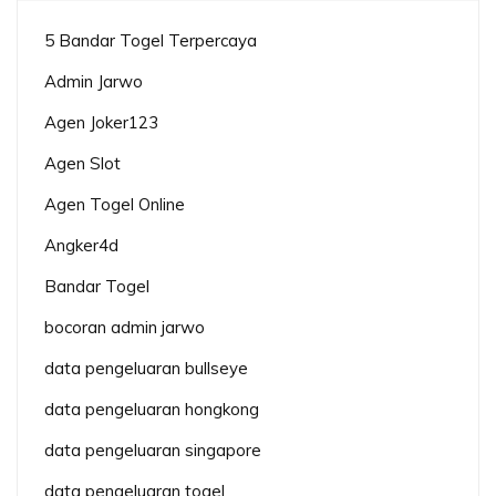
5 Bandar Togel Terpercaya
Admin Jarwo
Agen Joker123
Agen Slot
Agen Togel Online
Angker4d
Bandar Togel
bocoran admin jarwo
data pengeluaran bullseye
data pengeluaran hongkong
data pengeluaran singapore
data pengeluaran togel