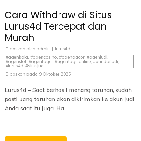
Cara Withdraw di Situs
Lurus4d Tercepat dan
Murah
Diposkan oleh
admin
lurus4d
#agenbola
,
#agencasino
,
#agengacor
,
#agenjudi
,
#agenslot
,
#agentogel
,
#agentogelonline
,
#bandarjudi
,
#lurus4d
,
#situsjudi
Diposkan pada
9 Oktober 2025
Lurus4d – Saat berhasil menang taruhan, sudah
pasti uang taruhan akan dikirimkan ke akun judi
Anda saat itu juga. Hal …