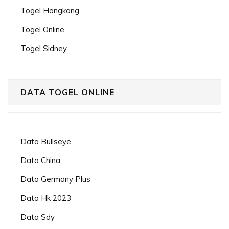
Togel Hongkong
Togel Online
Togel Sidney
DATA TOGEL ONLINE
Data Bullseye
Data China
Data Germany Plus
Data Hk 2023
Data Sdy