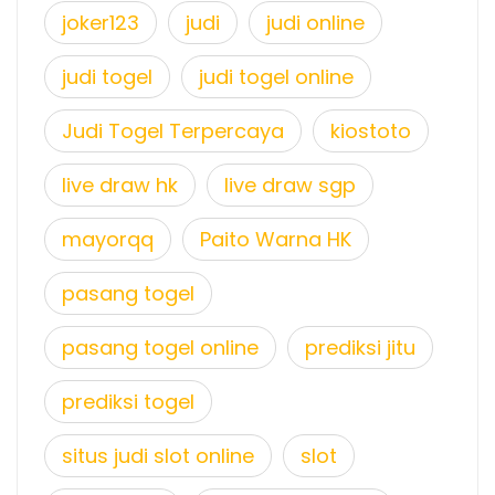
joker123
judi
judi online
judi togel
judi togel online
Judi Togel Terpercaya
kiostoto
live draw hk
live draw sgp
mayorqq
Paito Warna HK
pasang togel
pasang togel online
prediksi jitu
prediksi togel
situs judi slot online
slot