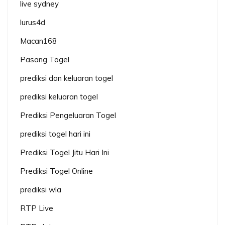
live sydney
lurus4d
Macan168
Pasang Togel
prediksi dan keluaran togel
prediksi keluaran togel
Prediksi Pengeluaran Togel
prediksi togel hari ini
Prediksi Togel Jitu Hari Ini
Prediksi Togel Online
prediksi wla
RTP Live