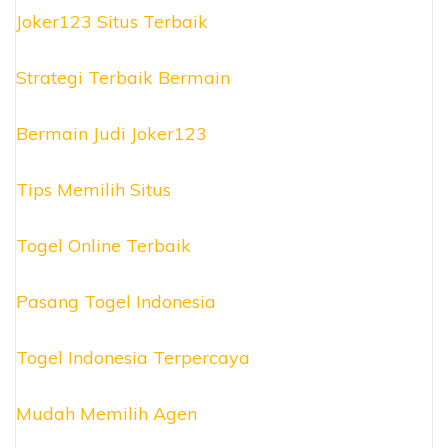
Joker123 Situs Terbaik
Strategi Terbaik Bermain
Bermain Judi Joker123
Tips Memilih Situs
Togel Online Terbaik
Pasang Togel Indonesia
Togel Indonesia Terpercaya
Mudah Memilih Agen