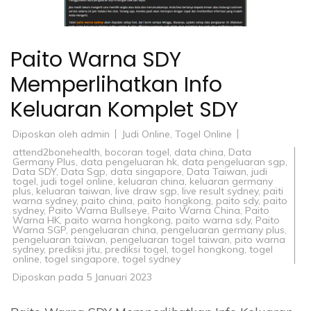
Paito Warna SDY
Memperlihatkan Info
Keluaran Komplet SDY
Diposkan oleh
admin
Judi Online
,
Togel Online
attend2bonehealth
,
bocoran togel
,
data china
,
Data
Germany Plus
,
data pengeluaran hk
,
data pengeluaran sgp
,
Data SDY
,
Data Sgp
,
data singapore
,
Data Taiwan
,
judi
togel
,
judi togel online
,
keluaran china
,
keluaran germany
plus
,
keluaran taiwan
,
live draw sgp
,
live result sydney
,
paiti
warna sydney
,
paito china
,
paito hongkong
,
paito sdy
,
paito
sydney
,
Paito Warna Bullseye
,
Paito Warna China
,
Paito
Warna HK
,
paito warna hongkong
,
paito warna sdy
,
Paito
Warna SGP
,
pengeluaran china
,
pengeluaran germany plus
,
pengeluaran taiwan
,
pengeluaran togel taiwan
,
pito warna
sydney
,
prediksi jitu
,
prediksi togel
,
togel hongkong
,
togel
online
,
togel singapore
,
togel sydney
Diposkan pada
5 Januari 2023