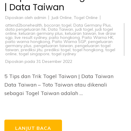
| Data Taiwan
Diposkan oleh
admin
Judi Online
,
Togel Online
attend2bonehealth
,
bocoran togel
,
Data Germany Plus
,
data pengeluaran hk
,
Data Taiwan
,
judi togel
,
judi togel
online
,
keluaran germany plus
,
keluaran taiwan
,
live draw
sgp
,
live result sydney
,
paito hongkong
,
Paito Warna HK
,
paito warna hongkong
,
Paito Warna SGP
,
pengeluaran
germany plus
,
pengeluaran taiwan
,
pengeluaran togel
taiwan
,
prediksi jitu
,
prediksi togel
,
togel hongkong
,
togel
online
,
togel singapore
,
togel sydney
Diposkan pada
31 Desember 2022
5 Tips dan Trik Togel Taiwan | Data Taiwan
Data Taiwan – Toto Taiwan atau dikenali
sebagai Togel Taiwan adalah …
LANJUT BACA