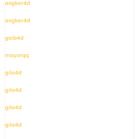
angker4d
angker4d
gaib4d
mayorqq
gila4d
gila4d
gila4d
gila4d