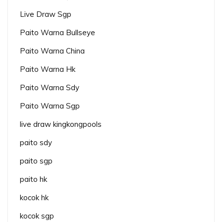
Live Draw Sgp
Paito Warna Bullseye
Paito Warna China
Paito Warna Hk
Paito Warna Sdy
Paito Warna Sgp
live draw kingkongpools
paito sdy
paito sgp
paito hk
kocok hk
kocok sgp