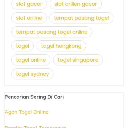
slot gacor
slot onlien gacor
slot online
tempat pasang togel
tempat pasang togel online
togel
togel hongkong
togel online
togel singapore
togel sydney
Pencarian Sering Di Cari
Agen Togel Online
Bandar Togel Terpercaya