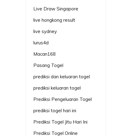
Live Draw Singapore
live hongkong result
live sydney
lurus4d
Macan168
Pasang Togel
prediksi dan keluaran togel
prediksi keluaran togel
Prediksi Pengeluaran Togel
prediksi togel hari ini
Prediksi Togel Jitu Hari Ini
Prediksi Togel Online