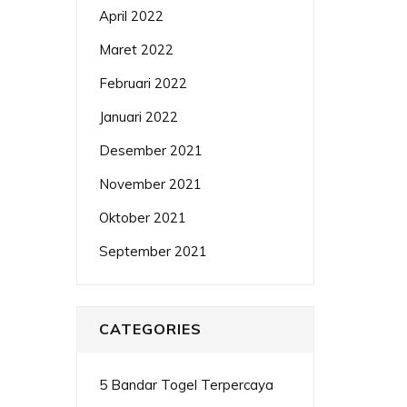
April 2022
Maret 2022
Februari 2022
Januari 2022
Desember 2021
November 2021
Oktober 2021
September 2021
CATEGORIES
5 Bandar Togel Terpercaya